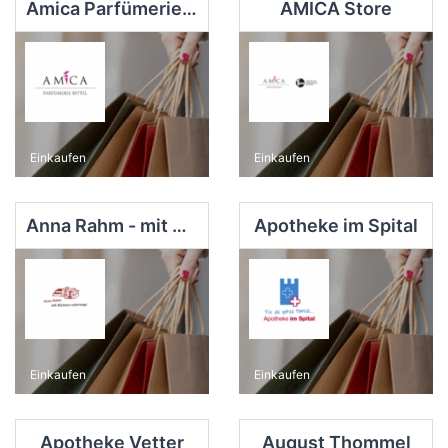
Amica Parfümerie Bittel e.K.
AMICA Store
Einkaufen
Einkaufen
Anna Rahm - mit Büchern unterwegs
Apotheke im Spital
Einkaufen
Einkaufen
Apotheke Vetter
August Thommel