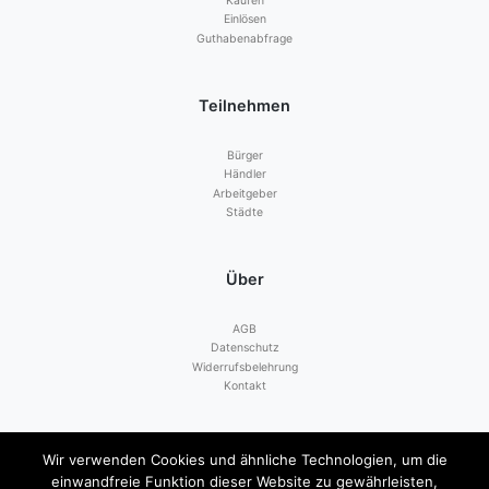
Kaufen
Einlösen
Guthabenabfrage
Teilnehmen
Bürger
Händler
Arbeitgeber
Städte
Über
AGB
Datenschutz
Widerrufsbelehrung
Kontakt
Zahlen mit
Wir verwenden Cookies und ähnliche Technologien, um die
einwandfreie Funktion dieser Website zu gewährleisten,