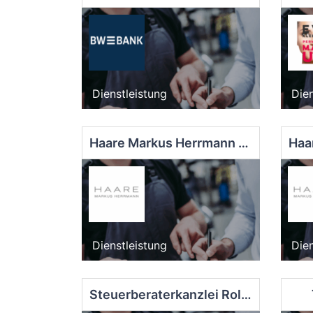
Dienstleistung
Dien
Haare Markus Herrmann - Gartenstraße
Dienstleistung
Dien
Steuerberaterkanzlei Roland Frommlet