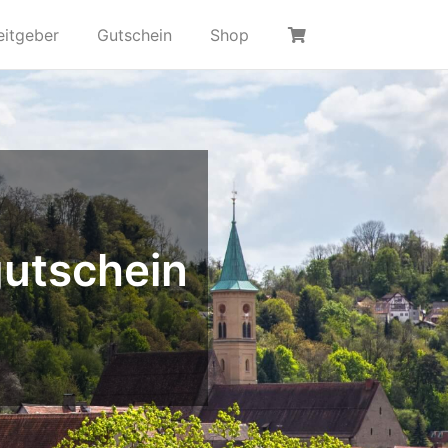
eitgeber
Gutschein
Shop
utschein